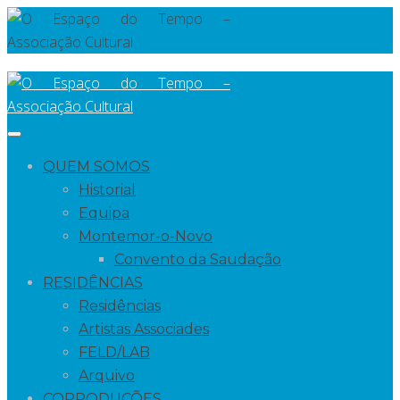
Skip
to
content
QUEM SOMOS
Historial
Equipa
Montemor-o-Novo
Convento da Saudação
RESIDÊNCIAS
Residências
Artistas Associades
FELD/LAB
Arquivo
COPRODUÇÕES