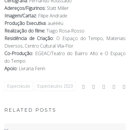
Cenografia:
Fernando Roussado
Adereços/Figurinos:
Statt Miller
Imagem/Cartaz:
Filipe Andrade
Produção Executiva:
auéééu
Realização do filme:
Tiago Rosa-Rosso
Residência de Criação:
O Espaço do Tempo, Materiais
Diversos, Centro Cultural Vila-Flor
Co-Produção:
EGEAC/Teatro do Bairro Alto e O Espaço
do Tempo
Apoio:
Livraria Ferin
Facebook
Twitter
Google+
Linke
P
Espectáculo
Espectáculos 2023
RELATED POSTS