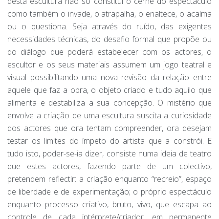
desta escultura não só constitui o cerne do espectáculo
como também o invade, o atrapalha, o enaltece, o acalma
ou o questiona. Seja através do ruído, das exigentes
necessidades técnicas, do desafio formal que propõe ou
do diálogo que poderá estabelecer com os actores, o
escultor e os seus materiais assumem um jogo teatral e
visual possibilitando uma nova revisão da relação entre
aquele que faz a obra, o objeto criado e tudo aquilo que
alimenta e destabiliza a sua concepção. O mistério que
envolve a criação de uma escultura suscita a curiosidade
dos actores que ora tentam compreender, ora desejam
testar os limites do ímpeto do artista que a constrói. E
tudo isto, poder-se-ia dizer, consiste numa ideia de teatro
que estes actores, fazendo parte de um colectivo,
pretendem reflectir: a criação enquanto “recreio”, espaço
de liberdade e de experimentação; o próprio espectáculo
enquanto processo criativo, bruto, vivo, que escapa ao
controle de cada intérprete/criador, em permanente